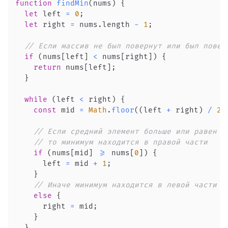
function
findMin
(
nums
)
{
let
 left 
=
0
;
let
 right 
=
 nums
.
length
-
1
;
// Если массив не был повернут или был повер
if
(
nums
[
left
]
<
 nums
[
right
]
)
{
return
 nums
[
left
]
;
}
while
(
left 
<
 right
)
{
const
 mid 
=
Math
.
floor
(
(
left 
+
 right
)
/
2
)
// Если средний элемент больше или равен п
// то минимум находится в правой части
if
(
nums
[
mid
]
>=
 nums
[
0
]
)
{
      left 
=
 mid 
+
1
;
}
// Иначе минимум находится в левой части
else
{
      right 
=
 mid
;
}
}