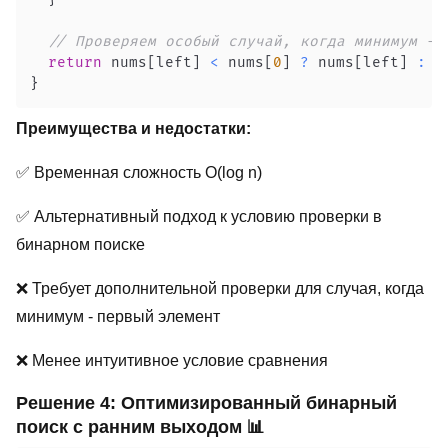
// Проверяем особый случай, когда минимум - 
return
 nums
[
left
]
<
 nums
[
0
]
?
 nums
[
left
]
:
 n
}
Преимущества и недостатки:
✅ Временная сложность O(log n)
✅ Альтернативный подход к условию проверки в
бинарном поиске
❌ Требует дополнительной проверки для случая, когда
минимум - первый элемент
❌ Менее интуитивное условие сравнения
Решение 4: Оптимизированный бинарный
поиск с ранним выходом 📊