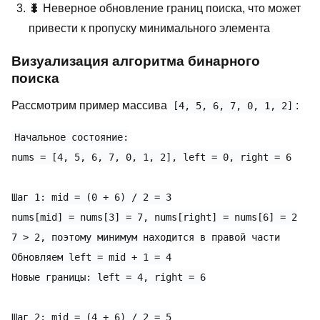
🐛 Неверное обновление границ поиска, что может
привести к пропуску минимального элемента
Визуализация алгоритма бинарного
поиска
Рассмотрим пример массива
:
[4, 5, 6, 7, 0, 1, 2]
Начальное состояние:

nums = [4, 5, 6, 7, 0, 1, 2], left = 0, right = 6

Шаг 1: mid = (0 + 6) / 2 = 3

nums[mid] = nums[3] = 7, nums[right] = nums[6] = 2

7 > 2, поэтому минимум находится в правой части

Обновляем left = mid + 1 = 4

Новые границы: left = 4, right = 6

Шаг 2: mid = (4 + 6) / 2 = 5
