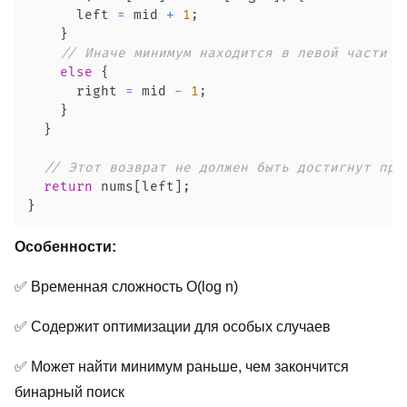
      left 
=
 mid 
+
1
;
}
// Иначе минимум находится в левой части
else
{
      right 
=
 mid 
-
1
;
}
}
// Этот возврат не должен быть достигнут при
return
 nums
[
left
]
;
}
Особенности:
✅ Временная сложность O(log n)
✅ Содержит оптимизации для особых случаев
✅ Может найти минимум раньше, чем закончится
бинарный поиск