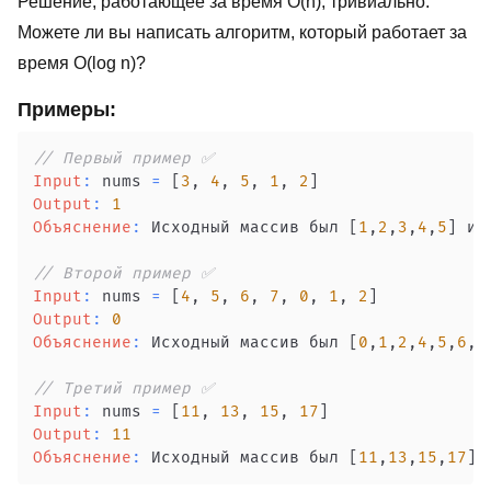
Решение, работающее за время O(n), тривиально.
Можете ли вы написать алгоритм, который работает за
время O(log n)?
Примеры:
// Первый пример ✅
Input
:
 nums 
=
[
3
,
4
,
5
,
1
,
2
]
Output
:
1
Объяснение
:
 Исходный массив был 
[
1
,
2
,
3
,
4
,
5
]
 и 
// Второй пример ✅
Input
:
 nums 
=
[
4
,
5
,
6
,
7
,
0
,
1
,
2
]
Output
:
0
Объяснение
:
 Исходный массив был 
[
0
,
1
,
2
,
4
,
5
,
6
,
7
// Третий пример ✅
Input
:
 nums 
=
[
11
,
13
,
15
,
17
]
Output
:
11
Объяснение
:
 Исходный массив был 
[
11
,
13
,
15
,
17
]
 