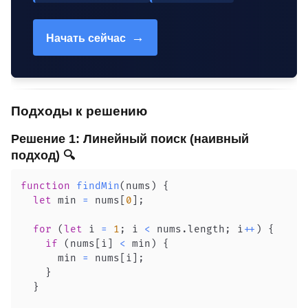
→
Начать сейчас
Подходы к решению
Решение 1: Линейный поиск (наивный
подход) 🔍
function
findMin
(
nums
)
{
let
 min 
=
 nums
[
0
]
;
for
(
let
 i 
=
1
;
 i 
<
 nums
.
length
;
 i
++
)
{
if
(
nums
[
i
]
<
 min
)
{
      min 
=
 nums
[
i
]
;
}
}