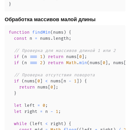
}
Обработка массивов малой длины
function
findMin
(
nums
)
{
const
 n 
=
 nums
.
length
;
// Проверка для массивов длиной 1 или 2
if
(
n 
===
1
)
return
 nums
[
0
]
;
if
(
n 
===
2
)
return
Math
.
min
(
nums
[
0
]
,
 nums
[
1
// Проверка отсутствия поворота
if
(
nums
[
0
]
<
 nums
[
n 
-
1
]
)
{
return
 nums
[
0
]
;
}
let
 left 
=
0
;
let
 right 
=
 n 
-
1
;
while
(
left 
<
 right
)
{
const
 mid 
=
Math
.
floor
(
(
left 
+
 right
)
/
2
)