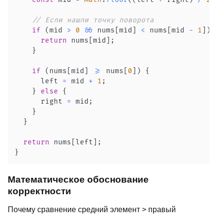
// Если нашли точку поворота
if
(
mid 
>
0
&&
 nums
[
mid
]
<
 nums
[
mid 
-
1
]
)
return
 nums
[
mid
]
;
}
if
(
nums
[
mid
]
>=
 nums
[
0
]
)
{
      left 
=
 mid 
+
1
;
}
else
{
      right 
=
 mid
;
}
}
return
 nums
[
left
]
;
}
Математическое обоснование
корректности
Почему сравнение средний элемент > правый