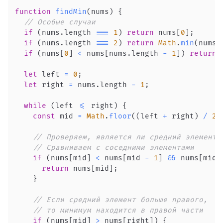
function
findMin
(
nums
)
{
// Особые случаи
if
(
nums
.
length
===
1
)
return
 nums
[
0
]
;
if
(
nums
.
length
===
2
)
return
Math
.
min
(
nums
[
if
(
nums
[
0
]
<
 nums
[
nums
.
length
-
1
]
)
return
 
let
 left 
=
0
;
let
 right 
=
 nums
.
length
-
1
;
while
(
left 
<=
 right
)
{
const
 mid 
=
Math
.
floor
(
(
left 
+
 right
)
/
2
)
// Проверяем, является ли средний элемент 
// Сравниваем с соседними элементами
if
(
nums
[
mid
]
<
 nums
[
mid 
-
1
]
&&
 nums
[
mid
]
return
 nums
[
mid
]
;
}
// Если средний элемент больше правого,
// то минимум находится в правой части
if
(
nums
[
mid
]
>
 nums
[
right
]
)
{