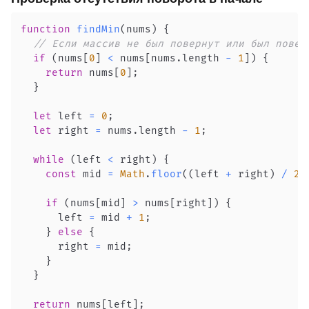
function
findMin
(
nums
)
{
// Если массив не был повернут или был повер
if
(
nums
[
0
]
<
 nums
[
nums
.
length
-
1
]
)
{
return
 nums
[
0
]
;
}
let
 left 
=
0
;
let
 right 
=
 nums
.
length
-
1
;
while
(
left 
<
 right
)
{
const
 mid 
=
Math
.
floor
(
(
left 
+
 right
)
/
2
)
if
(
nums
[
mid
]
>
 nums
[
right
]
)
{
      left 
=
 mid 
+
1
;
}
else
{
      right 
=
 mid
;
}
}
return
 nums
[
left
]
;