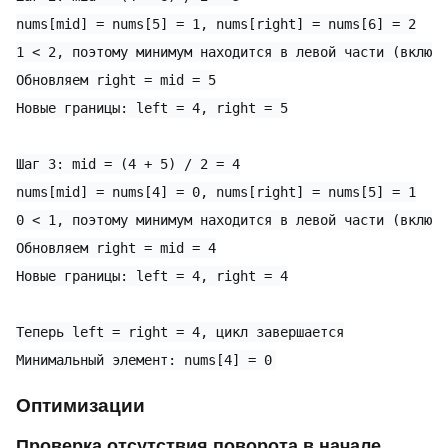
nums[mid] = nums[5] = 1, nums[right] = nums[6] = 2

1 < 2, поэтому минимум находится в левой части (включа
Обновляем right = mid = 5

Новые границы: left = 4, right = 5

Шаг 3: mid = (4 + 5) / 2 = 4

nums[mid] = nums[4] = 0, nums[right] = nums[5] = 1

0 < 1, поэтому минимум находится в левой части (включа
Обновляем right = mid = 4

Новые границы: left = 4, right = 4

Теперь left = right = 4, цикл завершается

Оптимизации
Проверка отсутствия поворота в начале