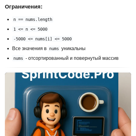
Ограничения:
n == nums.length
1 <= n <= 5000
-5000 <= nums[i] <= 5000
Все значения в
уникальны
nums
- отсортированный и повернутый массив
nums