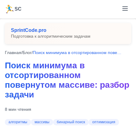
SC
SprintCode.pro
Подготовка к алгоритмическим задачам
Главная
/
Блог
/
Поиск минимума в отсортированном повернутом массиве: разбор задачи
Поиск минимума в
отсортированном
повернутом массиве: разбор
задачи
8
мин чтения
алгоритмы
массивы
бинарный поиск
оптимизация