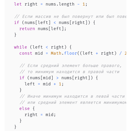
let
 right 
=
 nums
.
length
-
1
;
// Если массив не был повернут или был повер
if
(
nums
[
left
]
<
 nums
[
right
]
)
{
return
 nums
[
left
]
;
}
while
(
left 
<
 right
)
{
const
 mid 
=
Math
.
floor
(
(
left 
+
 right
)
/
2
)
// Если средний элемент больше правого,
// то минимум находится в правой части
if
(
nums
[
mid
]
>
 nums
[
right
]
)
{
      left 
=
 mid 
+
1
;
}
// Иначе минимум находится в левой части
// или средний элемент является минимумом
else
{
      right 
=
 mid
;
}
}