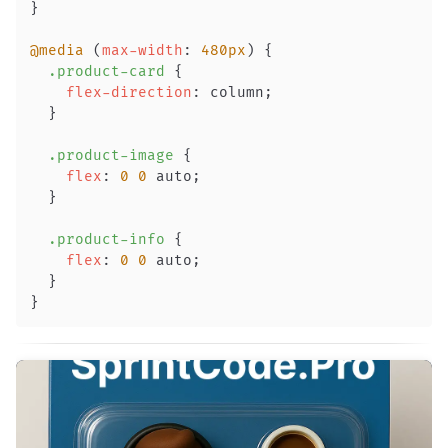
}
@media
(
max-width
:
480
px
)
{
.product-card
{
flex-direction
:
 column
;
}
.product-image
{
flex
:
0
0
 auto
;
}
.product-info
{
flex
:
0
0
 auto
;
}
}