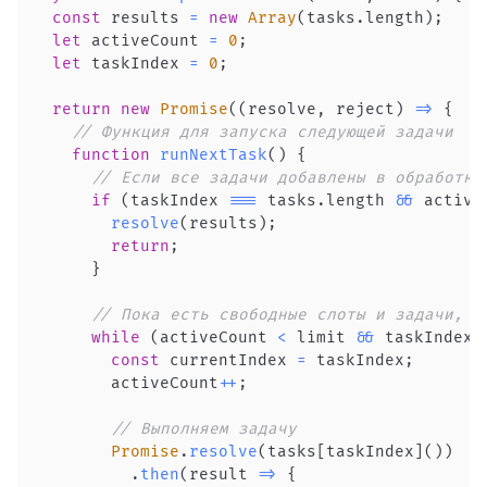
const
 results 
=
new
Array
(
tasks
.
length
)
;
let
 activeCount 
=
0
;
let
 taskIndex 
=
0
;
return
new
Promise
(
(
resolve
,
 reject
)
=>
{
// Функция для запуска следующей задачи
function
runNextTask
(
)
{
// Если все задачи добавлены в обработку
if
(
taskIndex 
===
 tasks
.
length
&&
 active
resolve
(
results
)
;
return
;
}
// Пока есть свободные слоты и задачи, д
while
(
activeCount 
<
 limit 
&&
 taskIndex 
const
 currentIndex 
=
 taskIndex
;
        activeCount
++
;
// Выполняем задачу
Promise
.
resolve
(
tasks
[
taskIndex
]
(
)
)
.
then
(
result
=>
{