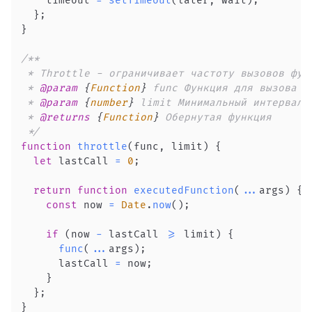
    timeout 
=
setTimeout
(
later
,
 wait
)
;
}
;
}
 * 
@param
{
Function
}
func
 * 
@param
{
number
}
limit
 * 
@returns
{
Function
}
 */
function
throttle
(
func
,
 limit
)
{
let
 lastCall 
=
0
;
return
function
executedFunction
(
...
args
)
{
const
 now 
=
Date
.
now
(
)
;
if
(
now 
-
 lastCall 
>=
 limit
)
{
func
(
...
args
)
;
      lastCall 
=
 now
;
}
}
;
}