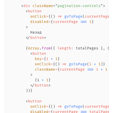
<
div
className
=
"
pagination-controls
"
>
<
button
onClick
=
{
(
)
=>
goToPage
(
currentPage 
disabled
=
{
currentPage 
===
1
}
>
</
button
>
{
Array
.
from
(
{
length
:
 totalPages 
}
,
(
_
<
button
key
=
{
i 
+
1
}
onClick
=
{
(
)
=>
goToPage
(
i 
+
1
)
}
className
=
{
currentPage 
===
 i 
+
1
?
>
{
i 
+
1
}
</
button
>
)
)
}
<
button
onClick
=
{
(
)
=>
goToPage
(
currentPage 
disabled
=
{
currentPage 
===
 totalPages