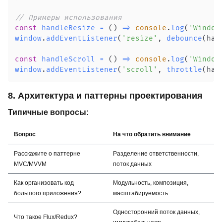
// Примеры использования
const
handleResize
=
(
)
=>
console
.
log
(
'Window
window
.
addEventListener
(
'resize'
,
debounce
(
han
const
handleScroll
=
(
)
=>
console
.
log
(
'Window
window
.
addEventListener
(
'scroll'
,
throttle
(
han
8. Архитектура и паттерны проектирования
Типичные вопросы:
Вопрос
На что обратить внимание
Расскажите о паттерне
Разделение ответственности,
MVC/MVVM
поток данных
Как организовать код
Модульность, композиция,
большого приложения?
масштабируемость
Односторонний поток данных,
Что такое Flux/Redux?