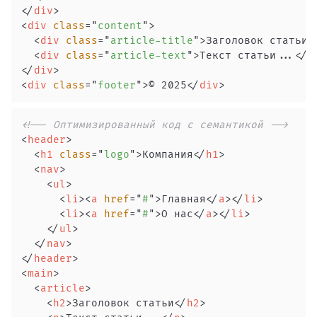
</
div
>
<
div
class
=
"
content
"
>
<
div
class
=
"
article-title
"
>
Заголовок статьи
<
<
div
class
=
"
article-text
"
>
Текст статьи...
</
d
</
div
>
<
div
class
=
"
footer
"
>
© 2025
</
div
>
<!-- Оптимизированный код с семантикой -->
<
header
>
<
h1
class
=
"
logo
"
>
Компания
</
h1
>
<
nav
>
<
ul
>
<
li
>
<
a
href
=
"
#
"
>
Главная
</
a
>
</
li
>
<
li
>
<
a
href
=
"
#
"
>
О нас
</
a
>
</
li
>
</
ul
>
</
nav
>
</
header
>
<
main
>
<
article
>
<
h2
>
Заголовок статьи
</
h2
>