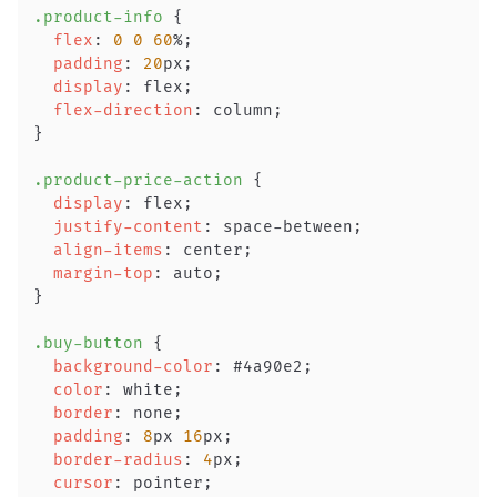
.product-info
{
flex
:
0
0
60
%
;
padding
:
20
px
;
display
:
 flex
;
flex-direction
:
 column
;
}
.product-price-action
{
display
:
 flex
;
justify-content
:
 space-between
;
align-items
:
 center
;
margin-top
:
 auto
;
}
.buy-button
{
background-color
:
#4a90e2
;
color
:
white
;
border
:
 none
;
padding
:
8
px
16
px
;
border-radius
:
4
px
;
cursor
:
 pointer
;