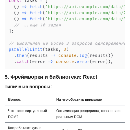
const
 tasks 
=
[
(
)
=>
fetch
(
'https://api.example.com/data/1'
(
)
=>
fetch
(
'https://api.example.com/data/2'
(
)
=>
fetch
(
'https://api.example.com/data/3'
// ...еще 10 задач
]
;
// Выполняем не более 3 запросов одновременно
parallelLimit
(
tasks
,
3
)
.
then
(
results
=>
console
.
log
(
results
)
)
.
catch
(
error
=>
console
.
error
(
error
)
)
;
5. Фреймворки и библиотеки: React
Типичные вопросы:
Вопрос
На что обратить внимание
Что такое виртуальный
Оптимизация рендеринга, сравнение с
DOM?
реальным DOM
Как работают хуки в