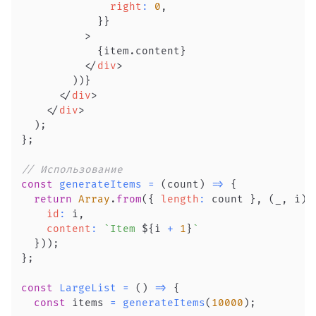
right
:
0
,
}
}
>
{
item
.
content
}
</
div
>
)
)
}
</
div
>
</
div
>
)
;
}
;
// Использование
const
generateItems
=
(
count
)
=>
{
return
Array
.
from
(
{
length
:
 count 
}
,
(
_
,
 i
)
id
:
 i
,
content
:
`
Item 
${
i 
+
1
}
`
}
)
)
;
}
;
const
LargeList
=
(
)
=>
{
const
 items 
=
generateItems
(
10000
)
;