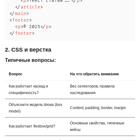
<
p
>
Текст статьи...
</
p
>
</
article
>
</
main
>
<
footer
>
<
p
>
© 2025
</
p
>
</
footer
>
2. CSS и верстка
Типичные вопросы:
Вопрос
На что обратить внимание
Как работает каскад и
Вес селекторов, правила
специфичность?
наследования
Объясните модель блока (box
Content, padding, border, margin
model)
Основные свойства, типичные
Как работает flexbox/grid?
кейсы