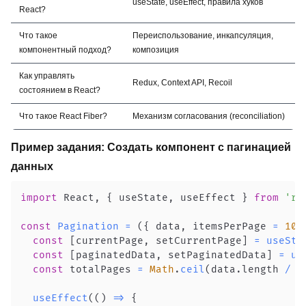
useState, useEffect, правила хуков
React?
Что такое
Переиспользование, инкапсуляция,
компонентный подход?
композиция
Как управлять
Redux, Context API, Recoil
состоянием в React?
Что такое React Fiber?
Механизм согласования (reconciliation)
Пример задания: Создать компонент с пагинацией
данных
import
React
,
{
 useState
,
 useEffect 
}
from
're
const
Pagination
=
(
{
 data
,
 itemsPerPage 
=
10
const
[
currentPage
,
 setCurrentPage
]
=
useSta
const
[
paginatedData
,
 setPaginatedData
]
=
us
const
 totalPages 
=
Math
.
ceil
(
data
.
length
/
 i
useEffect
(
(
)
=>
{