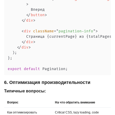
>
</
button
>
</
div
>
<
div
className
=
"
pagination-info
"
>
        Страница 
{
currentPage
}
 из 
{
totalPages
}
</
div
>
</
div
>
)
;
}
;
export
default
Pagination
;
6. Оптимизация производительности
Типичные вопросы:
Вопрос
На что обратить внимание
Как оптимизировать
Critical CSS, lazy loading, code