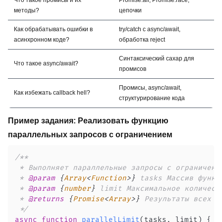
методы?
цепочки
Как обрабатывать ошибки в
try/catch с async/await,
асинхронном коде?
обработка reject
Синтаксический сахар для
Что такое async/await?
промисов
Промисы, async/await,
Как избежать callback hell?
структурирование кода
Пример задания: Реализовать функцию
параллельных запросов с ограничением
 * 
@param
{
Array
<
Function
>
}
tasks
 * 
@param
{
number
}
limit
 * 
@returns
{
Promise
<
Array
>
}
 */
async
function
parallelLimit
(
tasks
,
 limit
)
{