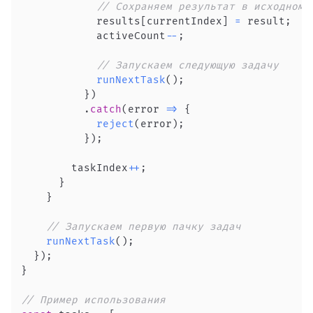
// Сохраняем результат в исходном 
            results
[
currentIndex
]
=
 result
;
            activeCount
--
;
// Запускаем следующую задачу
runNextTask
(
)
;
}
)
.
catch
(
error
=>
{
reject
(
error
)
;
}
)
;
        taskIndex
++
;
}
}
// Запускаем первую пачку задач
runNextTask
(
)
;
}
)
;
}
// Пример использования