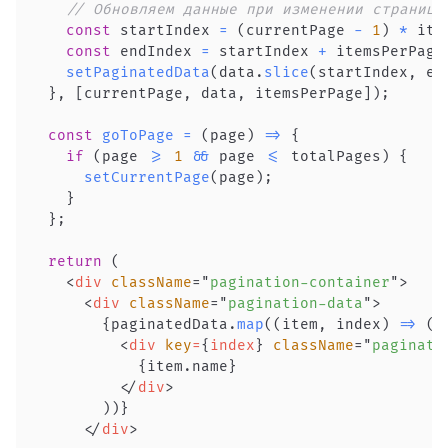
// Обновляем данные при изменении страницы
const
 startIndex 
=
(
currentPage 
-
1
)
*
 ite
const
 endIndex 
=
 startIndex 
+
 itemsPerPage
setPaginatedData
(
data
.
slice
(
startIndex
,
 en
}
,
[
currentPage
,
 data
,
 itemsPerPage
]
)
;
const
goToPage
=
(
page
)
=>
{
if
(
page 
>=
1
&&
 page 
<=
 totalPages
)
{
setCurrentPage
(
page
)
;
}
}
;
return
(
<
div
className
=
"
pagination-container
"
>
<
div
className
=
"
pagination-data
"
>
{
paginatedData
.
map
(
(
item
,
 index
)
=>
(
<
div
key
=
{
index
}
className
=
"
paginati
{
item
.
name
}
</
div
>
)
)
}
</
div
>