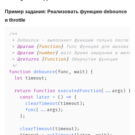
Пример задания: Реализовать функцию debounce
и throttle
 * 
@param
{
Function
}
func
 * 
@param
{
number
}
wait
 * 
@returns
{
Function
}
 */
function
debounce
(
func
,
 wait
)
{
let
 timeout
;
return
function
executedFunction
(
...
args
)
{
const
later
=
(
)
=>
{
clearTimeout
(
timeout
)
;
func
(
...
args
)
;
}
;
clearTimeout
(
timeout
)
;