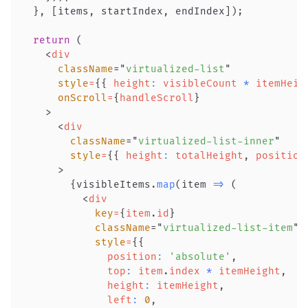
}
,
[
items
,
 startIndex
,
 endIndex
]
)
;
return
(
<
div
className
=
"
virtualized-list
"
style
=
{
{
height
:
 visibleCount 
*
 itemHeig
onScroll
=
{
handleScroll
}
>
<
div
className
=
"
virtualized-list-inner
"
style
=
{
{
height
:
 totalHeight
,
position
>
{
visibleItems
.
map
(
item
=>
(
<
div
key
=
{
item
.
id
}
className
=
"
virtualized-list-item
"
style
=
{
{
position
:
'absolute'
,
top
:
 item
.
index
*
 itemHeight
,
height
:
 itemHeight
,
left
:
0
,