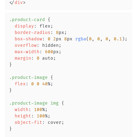
</
div
>
.product-card
{
display
:
 flex
;
border-radius
:
8
px
;
box-shadow
:
0
2
px
8
px
rgba
(
0
,
0
,
0
,
0.1
)
;
overflow
:
 hidden
;
max-width
:
600
px
;
margin
:
0
 auto
;
}
.product-image
{
flex
:
0
0
40
%
;
}
.product-image
 img
{
width
:
100
%
;
height
:
100
%
;
object-fit
:
 cover
;
}