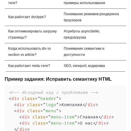
теги?
примеры использования
Понимание режимов рендеринга
Как работает doctype?
браузеров
Как оптимизировать загрузку
Атрибуты async/defer,
страницы?
предзагрузка
Когда использовать div vs
Понимание семантики и
section vs article?
доступности
Как работают meta-теги?
SEO, viewport, кодировка
Пример задания: Исправить семантику HTML
<!-- Исходный код с проблемами -->
<
div
class
=
"
header
"
>
<
div
class
=
"
logo
"
>
Компания
</
div
>
<
div
class
=
"
menu
"
>
<
div
class
=
"
menu-item
"
>
Главная
</
div
>
<
div
class
=
"
menu-item
"
>
О нас
</
div
>
</
div
>