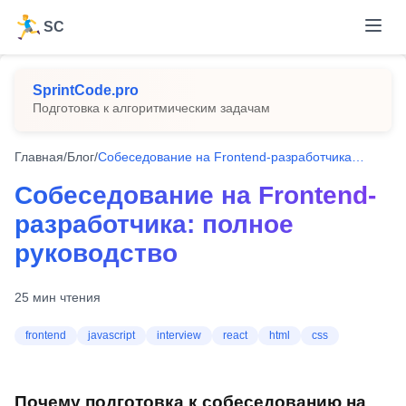
SC
SprintCode.pro
Подготовка к алгоритмическим задачам
Главная
/
Блог
/
Собеседование на Frontend-разработчика: полное руководство
Собеседование на Frontend-
разработчика: полное
руководство
25
мин чтения
frontend
javascript
interview
react
html
css
Почему подготовка к собеседованию на