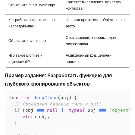
Контекст выполнения, привязка
Объясните this в JavaScript
контекста
Как работает прототипное
Цепочка прототипов, Object.create,
наследование?
proto
Стек вызовов, очередь задач,
Объясните event loop
микрозадачи
Что такое promise и
Асинхронный код, цепочки
async/await?
промисов
Пример задания: Разработать функцию для
глубокого клонирования объектов
function
deepClone
(
obj
)
{
// Проверяем базовые типы и null
if
(
obj 
===
null
||
typeof
 obj 
!==
'object'
)
return
 obj
;
}