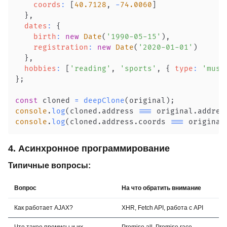
coords
:
[
40.7128
,
-
74.0060
]
}
,
dates
:
{
birth
:
new
Date
(
'1990-05-15'
)
,
registration
:
new
Date
(
'2020-01-01'
)
}
,
hobbies
:
[
'reading'
,
'sports'
,
{
type
:
'musi
}
;
const
 cloned 
=
deepClone
(
original
)
;
console
.
log
(
cloned
.
address
===
 original
.
addres
console
.
log
(
cloned
.
address
.
coords
===
 original
4. Асинхронное программирование
Типичные вопросы:
Вопрос
На что обратить внимание
Как работает AJAX?
XHR, Fetch API, работа с API
Что такое промисы и их
Promise.all, Promise.race,