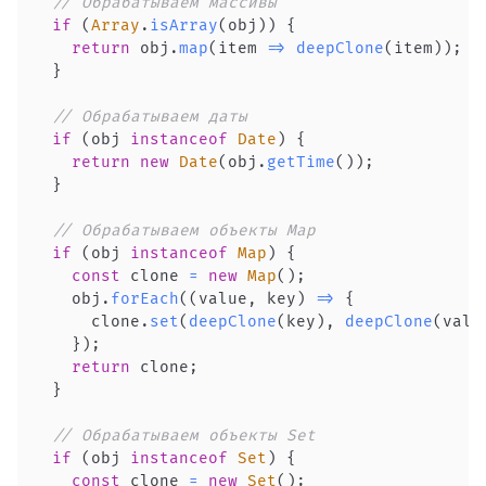
// Обрабатываем массивы
if
(
Array
.
isArray
(
obj
)
)
{
return
 obj
.
map
(
item
=>
deepClone
(
item
)
)
;
}
// Обрабатываем даты
if
(
obj 
instanceof
Date
)
{
return
new
Date
(
obj
.
getTime
(
)
)
;
}
// Обрабатываем объекты Map
if
(
obj 
instanceof
Map
)
{
const
 clone 
=
new
Map
(
)
;
    obj
.
forEach
(
(
value
,
 key
)
=>
{
      clone
.
set
(
deepClone
(
key
)
,
deepClone
(
valu
}
)
;
return
 clone
;
}
// Обрабатываем объекты Set
if
(
obj 
instanceof
Set
)
{
const
 clone 
=
new
Set
(
)
;