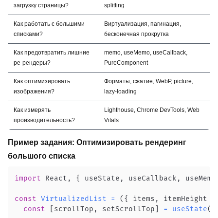
загрузку страницы?
splitting
Как работать с большими
Виртуализация, пагинация,
списками?
бесконечная прокрутка
Как предотвратить лишние
memo, useMemo, useCallback,
ре-рендеры?
PureComponent
Как оптимизировать
Форматы, сжатие, WebP, picture,
изображения?
lazy-loading
Как измерять
Lighthouse, Chrome DevTools, Web
производительность?
Vitals
Пример задания: Оптимизировать рендеринг
большого списка
import
React
,
{
 useState
,
 useCallback
,
 useMemo
const
VirtualizedList
=
(
{
 items
,
 itemHeight 
=
const
[
scrollTop
,
 setScrollTop
]
=
useState
(
0