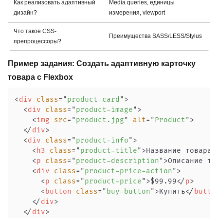
Как реализовать адаптивный
Media queries, единицы
дизайн?
измерения, viewport
Что такое CSS-
Преимущества SASS/LESS/Stylus
препроцессоры?
Пример задания: Создать адаптивную карточку
товара с Flexbox
<
div
class
=
"
product-card
"
>
<
div
class
=
"
product-image
"
>
<
img
src
=
"
product.jpg
"
alt
=
"
Product
"
>
</
div
>
<
div
class
=
"
product-info
"
>
<
h3
class
=
"
product-title
"
>
Название товара
<
<
p
class
=
"
product-description
"
>
Описание то
<
div
class
=
"
product-price-action
"
>
<
p
class
=
"
product-price
"
>
$99.99
</
p
>
<
button
class
=
"
buy-button
"
>
Купить
</
butto
</
div
>
</
div
>