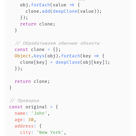
    obj
.
forEach
(
value
=>
{
      clone
.
add
(
deepClone
(
value
)
)
;
}
)
;
return
 clone
;
}
// Обрабатываем обычные объекты
const
 clone 
=
{
}
;
Object
.
keys
(
obj
)
.
forEach
(
key
=>
{
    clone
[
key
]
=
deepClone
(
obj
[
key
]
)
;
}
)
;
return
 clone
;
}
// Проверка
const
 original 
=
{
name
:
'John'
,
age
:
30
,
address
:
{
city
:
'New York'
,