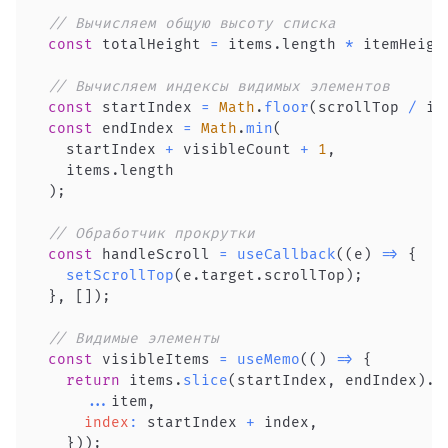
// Вычисляем общую высоту списка
const
 totalHeight 
=
 items
.
length
*
 itemHeigh
// Вычисляем индексы видимых элементов
const
 startIndex 
=
Math
.
floor
(
scrollTop 
/
 it
const
 endIndex 
=
Math
.
min
(
    startIndex 
+
 visibleCount 
+
1
,
    items
.
length
)
;
// Обработчик прокрутки
const
 handleScroll 
=
useCallback
(
(
e
)
=>
{
setScrollTop
(
e
.
target
.
scrollTop
)
;
}
,
[
]
)
;
// Видимые элементы
const
 visibleItems 
=
useMemo
(
(
)
=>
{
return
 items
.
slice
(
startIndex
,
 endIndex
)
.
m
...
item
,
index
:
 startIndex 
+
 index
,
}
)
)
;