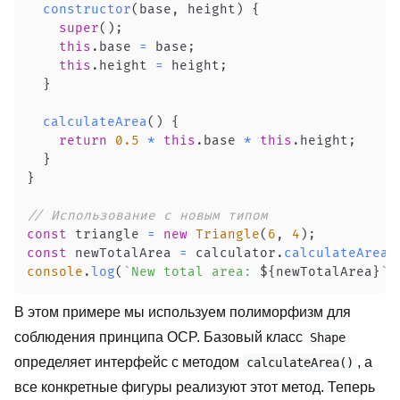
constructor
(
base
,
 height
)
{
super
(
)
;
this
.
base
=
 base
;
this
.
height
=
 height
;
}
calculateArea
(
)
{
return
0.5
*
this
.
base
*
this
.
height
;
}
}
// Использование с новым типом
const
 triangle 
=
new
Triangle
(
6
,
4
)
;
const
 newTotalArea 
=
 calculator
.
calculateArea
(
console
.
log
(
`
New total area: 
${
newTotalArea
}
`
)
В этом примере мы используем полиморфизм для
соблюдения принципа OCP. Базовый класс
Shape
определяет интерфейс с методом
, а
calculateArea()
все конкретные фигуры реализуют этот метод. Теперь