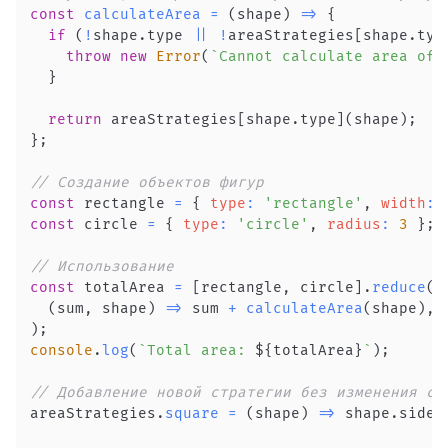
const
calculateArea
=
(
shape
)
=>
{
if
(
!
shape
.
type
||
!
areaStrategies
[
shape
.
typ
throw
new
Error
(
`
Cannot calculate area of:
}
return
 areaStrategies
[
shape
.
type
]
(
shape
)
;
}
;
// Создание объектов фигур
const
 rectangle 
=
{
type
:
'rectangle'
,
width
:
const
 circle 
=
{
type
:
'circle'
,
radius
:
3
}
;
// Использование
const
 totalArea 
=
[
rectangle
,
 circle
]
.
reduce
(
(
sum
,
 shape
)
=>
 sum 
+
calculateArea
(
shape
)
,
)
;
console
.
log
(
`
Total area: 
${
totalArea
}
`
)
;
// Добавление новой стратегии без изменения су
areaStrategies
.
square
=
(
shape
)
=>
 shape
.
side