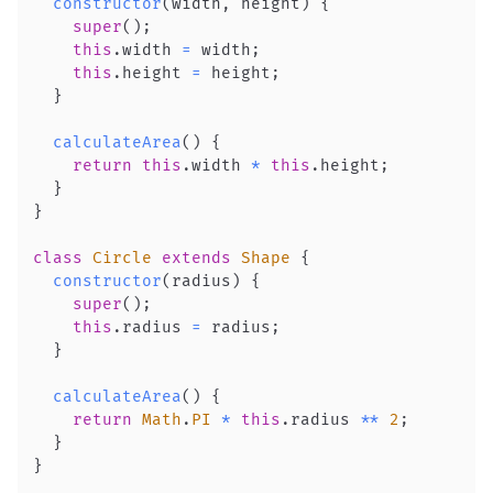
constructor
(
width
,
 height
)
{
super
(
)
;
this
.
width
=
 width
;
this
.
height
=
 height
;
}
calculateArea
(
)
{
return
this
.
width
*
this
.
height
;
}
}
class
Circle
extends
Shape
{
constructor
(
radius
)
{
super
(
)
;
this
.
radius
=
 radius
;
}
calculateArea
(
)
{
return
Math
.
PI
*
this
.
radius
**
2
;
}
}