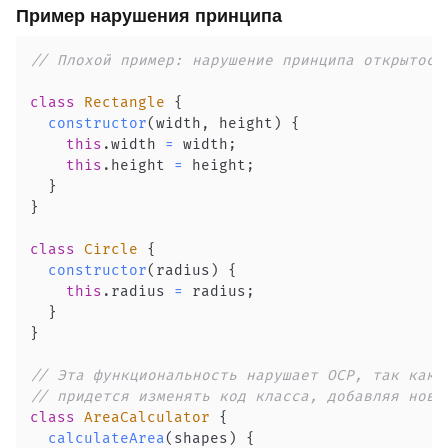
Пример нарушения принципа
// Плохой пример: нарушение принципа открытост
class
Rectangle
{
constructor
(
width
,
 height
)
{
this
.
width
=
 width
;
this
.
height
=
 height
;
}
}
class
Circle
{
constructor
(
radius
)
{
this
.
radius
=
 radius
;
}
}
// Эта функциональность нарушает OCP, так как 
// придется изменять код класса, добавляя новы
class
AreaCalculator
{
calculateArea
(
shapes
)
{