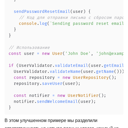
sendPasswordResetEmail
(
user
)
{
// Код для отправки письма с сбросом парол
console
.
log
(
`
Sending password reset email 
}
}
// Использование
const
 user 
=
new
User
(
'John Doe'
,
'john@exampl
if
(
UserValidator
.
validateEmail
(
user
.
getEmail
(
UserValidator
.
validateName
(
user
.
getName
(
)
)
)
const
 repository 
=
new
UserRepository
(
)
;
  repository
.
saveUser
(
user
)
;
const
 notifier 
=
new
UserNotifier
(
)
;
  notifier
.
sendWelcomeEmail
(
user
)
;
}
В этом улучшенном примере мы разделили