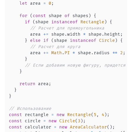
let
 area 
=
0
;
for
(
const
 shape 
of
 shapes
)
{
if
(
shape 
instanceof
Rectangle
)
{
// Расчет для прямоугольника
        area 
+=
 shape
.
width
*
 shape
.
height
;
}
else
if
(
shape 
instanceof
Circle
)
{
// Расчет для круга
        area 
+=
Math
.
PI
*
 shape
.
radius
**
2
;
}
// Если добавим новую фигуру, придется и
}
return
 area
;
}
}
// Использование
const
 rectangle 
=
new
Rectangle
(
5
,
4
)
;
const
 circle 
=
new
Circle
(
3
)
;
const
 calculator 
=
new
AreaCalculator
(
)
;