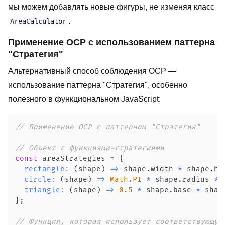
мы можем добавлять новые фигуры, не изменяя класс
.
AreaCalculator
Применение OCP с использованием паттерна
"Стратегия"
Альтернативный способ соблюдения OCP —
использование паттерна "Стратегия", особенно
полезного в функциональном JavaScript:
// Применение OCP с паттерном "Стратегия"
// Объект с функциями-стратегиями
const
 areaStrategies 
=
{
rectangle
:
(
shape
)
=>
 shape
.
width
*
 shape
.
he
circle
:
(
shape
)
=>
Math
.
PI
*
 shape
.
radius
**
triangle
:
(
shape
)
=>
0.5
*
 shape
.
base
*
 shap
}
;
// Функция, которая использует соответствующую