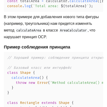
const
 totalArea 
=
 calculator
.
calculateArea
(
[
re
console
.
log
(
`
Total area: 
${
totalArea
}
`
)
;
В этом примере для добавления нового типа фигуры
(например, треугольника) нам придется изменять
метод
в классе
, что
calculateArea
AreaCalculator
нарушает принцип OCP.
Пример соблюдения принципа
// Хороший пример: соблюдение принципа открыто
// Базовый класс или интерфейс
class
Shape
{
calculateArea
(
)
{
throw
new
Error
(
'Method calculateArea() mu
}
}
class
Rectangle
extends
Shape
{