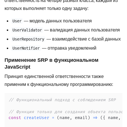
ответственность на четыре разных класса, каждый из
которых выполняет только одну задачу:
— модель данных пользователя
User
— валидация данных пользователя
UserValidator
— взаимодействие с базой данных
UserRepository
— отправка уведомлений
UserNotifier
Применение SRP в функциональном
JavaScript
Принцип единственной ответственности также
применим к функциональному программированию:
// Функциональный подход с соблюдением SRP
// Функция только для создания объекта пользов
const
createUser
=
(
name
,
 email
)
=>
(
{
 name
,
 e