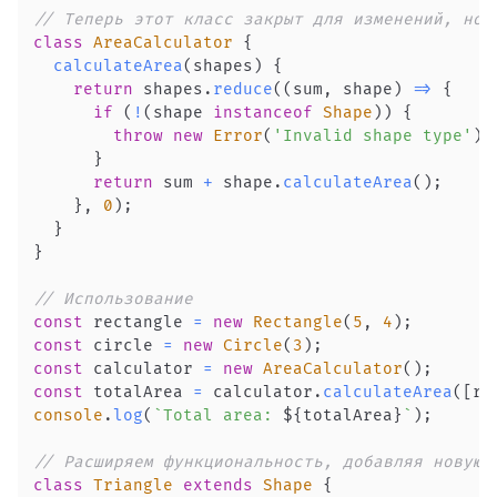
// Теперь этот класс закрыт для изменений, но 
class
AreaCalculator
{
calculateArea
(
shapes
)
{
return
 shapes
.
reduce
(
(
sum
,
 shape
)
=>
{
if
(
!
(
shape 
instanceof
Shape
)
)
{
throw
new
Error
(
'Invalid shape type'
)
;
}
return
 sum 
+
 shape
.
calculateArea
(
)
;
}
,
0
)
;
}
}
// Использование
const
 rectangle 
=
new
Rectangle
(
5
,
4
)
;
const
 circle 
=
new
Circle
(
3
)
;
const
 calculator 
=
new
AreaCalculator
(
)
;
const
 totalArea 
=
 calculator
.
calculateArea
(
[
re
console
.
log
(
`
Total area: 
${
totalArea
}
`
)
;
// Расширяем функциональность, добавляя новую 
class
Triangle
extends
Shape
{