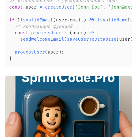
// Использование в функциональном стиле
const
 user 
=
createUser
(
'John Doe'
,
'john@exam
if
(
isValidEmail
(
user
.
email
)
&&
isValidName
(
us
// Композиция функций
const
processUser
=
(
user
)
=>
sendWelcomeEmail
(
saveUserToDatabase
(
user
)
)
processUser
(
user
)
;
}