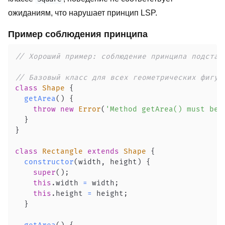
ожиданиям, что нарушает принцип LSP.
Пример соблюдения принципа
// Хороший пример: соблюдение принципа подстан
// Базовый класс для всех геометрических фигур
class
Shape
{
getArea
(
)
{
throw
new
Error
(
'Method getArea() must be 
}
}
class
Rectangle
extends
Shape
{
constructor
(
width
,
 height
)
{
super
(
)
;
this
.
width
=
 width
;
this
.
height
=
 height
;
}