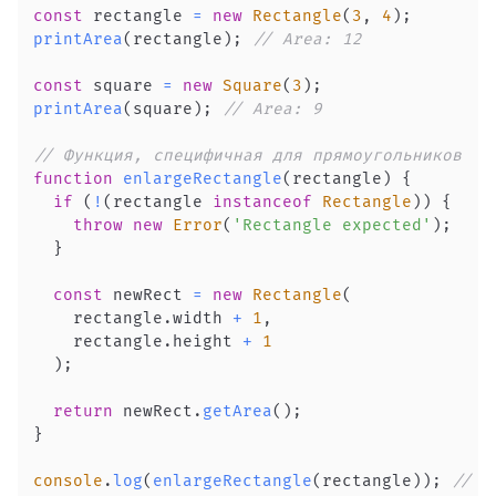
const
 rectangle 
=
new
Rectangle
(
3
,
4
)
;
printArea
(
rectangle
)
;
// Area: 12
const
 square 
=
new
Square
(
3
)
;
printArea
(
square
)
;
// Area: 9
// Функция, специфичная для прямоугольников
function
enlargeRectangle
(
rectangle
)
{
if
(
!
(
rectangle 
instanceof
Rectangle
)
)
{
throw
new
Error
(
'Rectangle expected'
)
;
}
const
 newRect 
=
new
Rectangle
(
    rectangle
.
width
+
1
,
    rectangle
.
height
+
1
)
;
return
 newRect
.
getArea
(
)
;
}
console
.
log
(
enlargeRectangle
(
rectangle
)
)
;
// 2