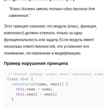
"Класс должен иметь только одну причину для
изменения."
Этот принцип означает, что модуль (класс, функция,
компонент) должен отвечать только за одну
функциональность или задачу. Если модуль имеет
несколько ответственностей, это усложняет его
понимание, тестирование и модификацию.
Пример нарушения принципа
// Плохой пример: класс имеет несколько ответс
class
User
{
constructor
(
name
,
 email
)
{
this
.
name
=
 name
;
this
.
email
=
 email
;
}