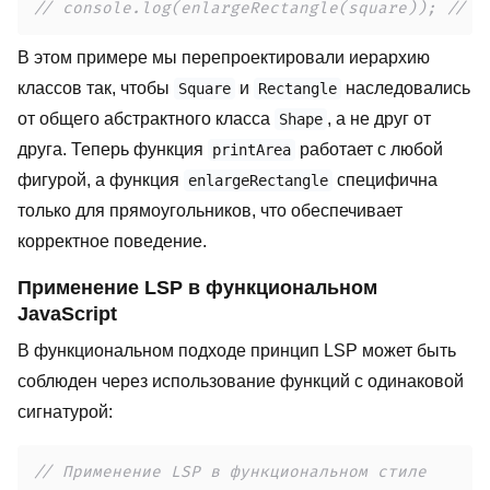
// console.log(enlargeRectangle(square)); // О
В этом примере мы перепроектировали иерархию
классов так, чтобы
и
наследовались
Square
Rectangle
от общего абстрактного класса
, а не друг от
Shape
друга. Теперь функция
работает с любой
printArea
фигурой, а функция
специфична
enlargeRectangle
только для прямоугольников, что обеспечивает
корректное поведение.
Применение LSP в функциональном
JavaScript
В функциональном подходе принцип LSP может быть
соблюден через использование функций с одинаковой
сигнатурой:
// Применение LSP в функциональном стиле