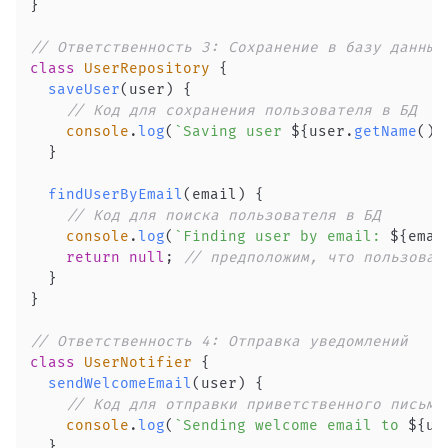
}
// Ответственность 3: Сохранение в базу данных
class
UserRepository
{
saveUser
(
user
)
{
// Код для сохранения пользователя в БД
console
.
log
(
`
Saving user 
${
user
.
getName
(
)
}
}
findUserByEmail
(
email
)
{
// Код для поиска пользователя в БД
console
.
log
(
`
Finding user by email: 
${
emai
return
null
;
// предположим, что пользоват
}
}
// Ответственность 4: Отправка уведомлений
class
UserNotifier
{
sendWelcomeEmail
(
user
)
{
// Код для отправки приветственного письма
console
.
log
(
`
Sending welcome email to 
${
us
}