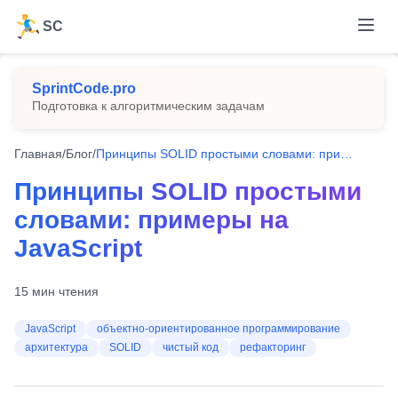
SC
SprintCode.pro
Подготовка к алгоритмическим задачам
Главная
/
Блог
/
Принципы SOLID простыми словами: примеры на JavaScript
Принципы SOLID простыми
словами: примеры на
JavaScript
15
мин чтения
JavaScript
объектно-ориентированное программирование
архитектура
SOLID
чистый код
рефакторинг