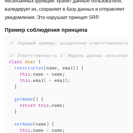
несвязанных функций: хранит данные пользователя,
валидирует их, сохраняет в базу данных и отправляет
уведомления. Это нарушает принцип SRP.
Пример соблюдения принципа
// Хороший пример: разделение ответственности 
// Ответственность 1: Модель данных пользовате
class
User
{
constructor
(
name
,
 email
)
{
this
.
name
=
 name
;
this
.
email
=
 email
;
}
getName
(
)
{
return
this
.
name
;
}
setName
(
name
)
{
this
.
name
=
 name
;