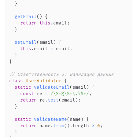
}
getEmail
(
)
{
return
this
.
email
;
}
setEmail
(
email
)
{
this
.
email
=
 email
;
}
}
// Ответственность 2: Валидация данных
class
UserValidator
{
static
validateEmail
(
email
)
{
const
 re 
=
/
\S+@\S+\.\S+
/
;
return
 re
.
test
(
email
)
;
}
static
validateName
(
name
)
{
return
 name
.
trim
(
)
.
length
>
0
;
}