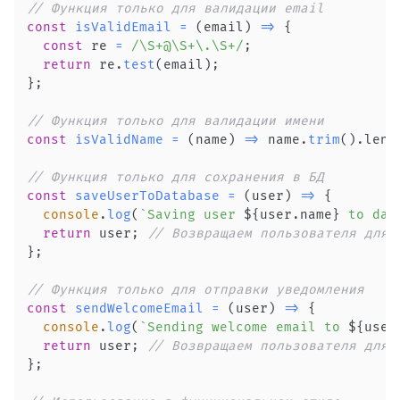
// Функция только для валидации email
const
isValidEmail
=
(
email
)
=>
{
const
 re 
=
/
\S+@\S+\.\S+
/
;
return
 re
.
test
(
email
)
;
}
;
// Функция только для валидации имени
const
isValidName
=
(
name
)
=>
 name
.
trim
(
)
.
leng
// Функция только для сохранения в БД
const
saveUserToDatabase
=
(
user
)
=>
{
console
.
log
(
`
Saving user 
${
user
.
name
}
 to dat
return
 user
;
// Возвращаем пользователя для 
}
;
// Функция только для отправки уведомления
const
sendWelcomeEmail
=
(
user
)
=>
{
console
.
log
(
`
Sending welcome email to 
${
user
return
 user
;
// Возвращаем пользователя для 
}
;