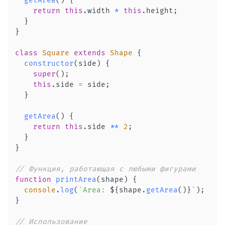
getArea
(
)
{
return
this
.
width
*
this
.
height
;
}
}
class
Square
extends
Shape
{
constructor
(
side
)
{
super
(
)
;
this
.
side
=
 side
;
}
getArea
(
)
{
return
this
.
side
**
2
;
}
}
// Функция, работающая с любыми фигурами
function
printArea
(
shape
)
{
console
.
log
(
`
Area: 
${
shape
.
getArea
(
)
}
`
)
;
}
// Использование