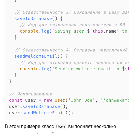
// Ответственность 3: Сохранение в базу данн
saveToDatabase
(
)
{
// Код для сохранения пользователя в БД
console
.
log
(
`
Saving user 
${
this
.
name
}
 to d
}
// Ответственность 4: Отправка уведомлений
sendWelcomeEmail
(
)
{
// Код для отправки приветственного письма
console
.
log
(
`
Sending welcome email to 
${
th
}
}
// Использование
const
 user 
=
new
User
(
'John Doe'
,
'john@exampl
user
.
saveToDatabase
(
)
;
user
.
sendWelcomeEmail
(
)
;
В этом примере класс
выполняет несколько
User