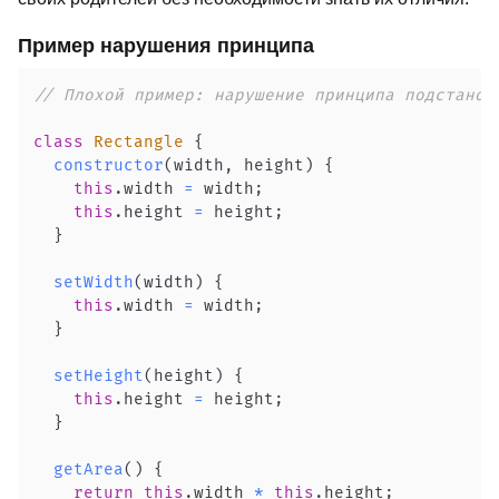
Пример нарушения принципа
// Плохой пример: нарушение принципа подстанов
class
Rectangle
{
constructor
(
width
,
 height
)
{
this
.
width
=
 width
;
this
.
height
=
 height
;
}
setWidth
(
width
)
{
this
.
width
=
 width
;
}
setHeight
(
height
)
{
this
.
height
=
 height
;
}
getArea
(
)
{
return
this
.
width
*
this
.
height
;