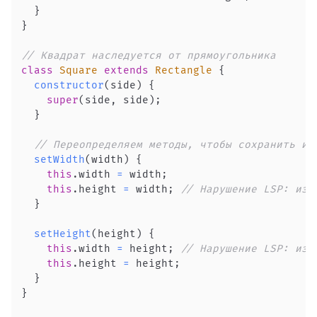
}
}
// Квадрат наследуется от прямоугольника
class
Square
extends
Rectangle
{
constructor
(
side
)
{
super
(
side
,
 side
)
;
}
// Переопределяем методы, чтобы сохранить ин
setWidth
(
width
)
{
this
.
width
=
 width
;
this
.
height
=
 width
;
// Нарушение LSP: изм
}
setHeight
(
height
)
{
this
.
width
=
 height
;
// Нарушение LSP: изм
this
.
height
=
 height
;
}
}