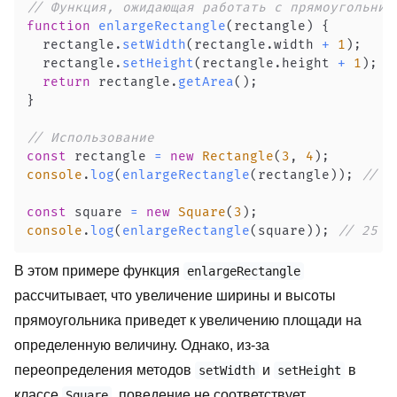
// Функция, ожидающая работать с прямоугольник
function
enlargeRectangle
(
rectangle
)
{
  rectangle
.
setWidth
(
rectangle
.
width
+
1
)
;
  rectangle
.
setHeight
(
rectangle
.
height
+
1
)
;
return
 rectangle
.
getArea
(
)
;
}
// Использование
const
 rectangle 
=
new
Rectangle
(
3
,
4
)
;
console
.
log
(
enlargeRectangle
(
rectangle
)
)
;
// 2
const
 square 
=
new
Square
(
3
)
;
console
.
log
(
enlargeRectangle
(
square
)
)
;
// 25 (
В этом примере функция
enlargeRectangle
рассчитывает, что увеличение ширины и высоты
прямоугольника приведет к увеличению площади на
определенную величину. Однако, из-за
переопределения методов
и
в
setWidth
setHeight
классе
, поведение не соответствует
Square