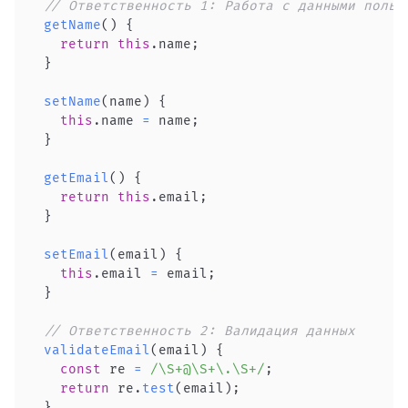
// Ответственность 1: Работа с данными польз
getName
(
)
{
return
this
.
name
;
}
setName
(
name
)
{
this
.
name
=
 name
;
}
getEmail
(
)
{
return
this
.
email
;
}
setEmail
(
email
)
{
this
.
email
=
 email
;
}
// Ответственность 2: Валидация данных
validateEmail
(
email
)
{
const
 re 
=
/
\S+@\S+\.\S+
/
;
return
 re
.
test
(
email
)
;
}