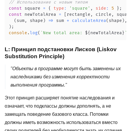
// Использование с новым типом
const
 square 
=
{
type
:
'square'
,
side
:
5
}
;
const
 newTotalArea 
=
[
rectangle
,
 circle
,
 squar
(
sum
,
 shape
)
=>
 sum 
+
calculateArea
(
shape
)
,
)
;
console
.
log
(
`
New total area: 
${
newTotalArea
}
`
)
L: Принцип подстановки Лисков (Liskov
Substitution Principle)
"Объекты в программе могут быть заменены их
наследниками без изменения корректности
выполнения программы."
Этот принцип расширяет понятие наследования и
означает, что подклассы должны дополнять, а не
замещать поведение базового класса. Потомки
должны иметь возможность использоваться вместо
своих родителей без необходимости знать их отличия.