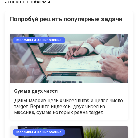
аспектов проблемы.
Попробуй решить популярные задачи
Массивы и Хеширование
Сумма двух чисел
Даны массив целых чисел nums и целое число
target. Верните индексы двух чисел из
массива, сумма которых равна target.
Массивы и Хеширование