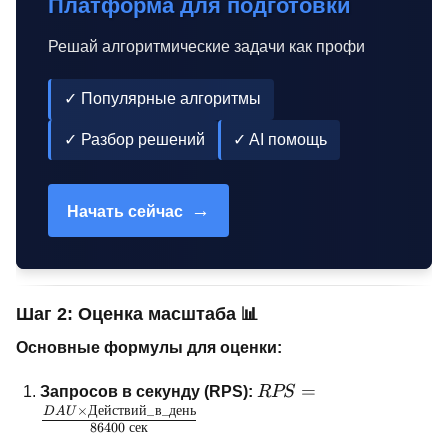
Платформа для подготовки
Решай алгоритмические задачи как профи
✓ Популярные алгоритмы
✓ Разбор решений
✓ AI помощь
→
Начать сейчас
Шаг 2: Оценка масштаба 📊
Основные формулы для оценки:
RPS = \frac{DAU
=
Запросов в секунду (RPS):
RPS
\times
×
Действий
_
в
_
день
D
A
U
86400
сек
Действий\_в\_день}