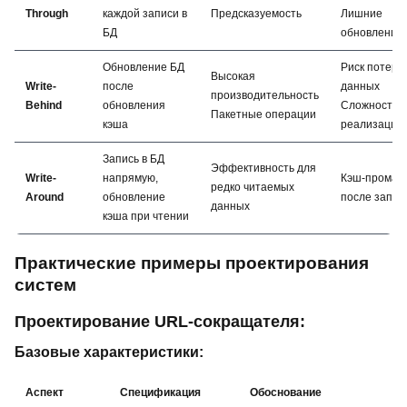
Through
каждой записи в
Предсказуемость
Лишние
БД
обновления
Обновление БД
Риск потери
Высокая
Write-
после
данных
производительность
Behind
обновления
Сложность
Пакетные операции
кэша
реализации
Запись в БД
Эффективность для
Write-
напрямую,
Кэш-промах
редко читаемых
Around
обновление
после запис
данных
кэша при чтении
Практические примеры проектирования
систем
Проектирование URL-сокращателя:
Базовые характеристики:
Аспект
Спецификация
Обоснование