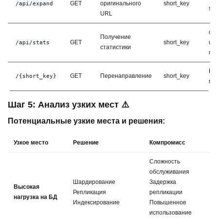
GET
оригинального
short_key
/api/expand
sta
URL
clic
Получение
GET
short_key
uni
/api/stats
статистики
ref
HT
GET
Перенаправление
short_key
/{short_key}
red
Шаг 5: Анализ узких мест ⚠️
Потенциальные узкие места и решения:
Узкое место
Решение
Компромисс
Сложность
обслуживания
Шардирование
Задержка
Высокая
Репликация
репликации
нагрузка на БД
Индексирование
Повышенное
использование