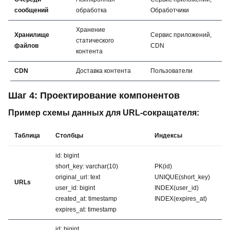
сообщений
обработка
Обработчики
Хранение
Хранилище
Сервис приложений,
статического
файлов
CDN
контента
CDN
Доставка контента
Пользователи
Шаг 4: Проектирование компонентов
Пример схемы данных для URL-сокращателя:
Таблица
Столбцы
Индексы
id: bigint
short_key: varchar(10)
PK(id)
original_url: text
UNIQUE(short_key)
URLs
user_id: bigint
INDEX(user_id)
created_at: timestamp
INDEX(expires_at)
expires_at: timestamp
id: bigint