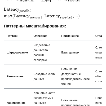
=
1
se
q
u
e
n
t
ia
l
ser
v
i
c
e
i
\text{Safety\_Factor}
i
= \sum_{i=1}^{n}
\text{Latency}_{parallel}
\text{Latency}_{service_i}
Latency
=
p
a
r
a
ll
e
l
= \text{max}
max
(
Latency
,
Latency
,
...
)
1
2
ser
v
i
ce
ser
v
i
ce
(\text{Latency}_{service1},
\text{Latency}_{service2},
Паттерны масштабирования:
...)
Паттерн
Описание
Применение
Ограни
Разделение
Сложно
данных по
Шардирование
Базы данных
операц
разным
шарда
серверам
Повышение
Сложно
Создание копий
доступности и
Репликация
обеспе
данных
производительности
соглас
чтения
Хранение часто
используемых
Пробле
Повышение
Кэширование
данных в
инвали
производительности