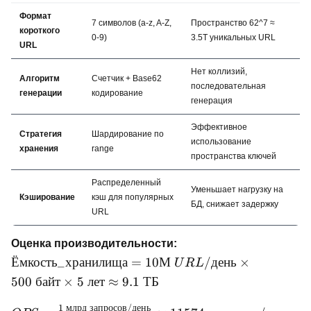
Формат
7 символов (a-z, A-Z,
Пространство 62^7 ≈
короткого
0-9)
3.5T уникальных URL
URL
Нет коллизий,
Алгоритм
Счетчик + Base62
последовательная
генерации
кодирование
генерация
Эффективное
Стратегия
Шардирование по
использование
хранения
range
пространства ключей
Распределенный
Уменьшает нагрузку на
Кэширование
кэш для популярных
БД, снижает задержку
URL
Оценка производительности:
Ёмкость\_хранилища
Ёмкость
_
хранилища
=
10
М
/
день
×
U
R
L
= 10М \ URL/день
500
байт
×
5
лет
≈
9.1
ТБ
\times 500 \ байт
\times 5 \ лет
1
млрд
запросов
/
день
QPS =