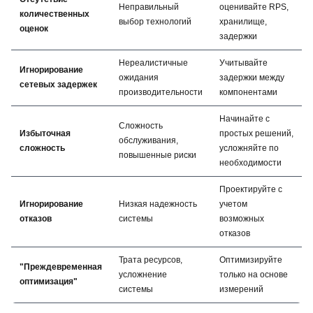
Неправильный
оценивайте RPS,
количественных
выбор технологий
хранилище,
оценок
задержки
Нереалистичные
Учитывайте
Игнорирование
ожидания
задержки между
сетевых задержек
производительности
компонентами
Начинайте с
Сложность
Избыточная
простых решений,
обслуживания,
сложность
усложняйте по
повышенные риски
необходимости
Проектируйте с
Игнорирование
Низкая надежность
учетом
отказов
системы
возможных
отказов
Трата ресурсов,
Оптимизируйте
"Преждевременная
усложнение
только на основе
оптимизация"
системы
измерений