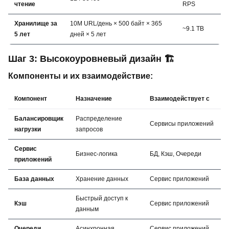
чтение
RPS
Хранилище за
10M URL/день × 500 байт × 365
~9.1 TB
5 лет
дней × 5 лет
Шаг 3: Высокоуровневый дизайн 🏗️
Компоненты и их взаимодействие:
Компонент
Назначение
Взаимодействует с
Балансировщик
Распределение
Сервисы приложений
нагрузки
запросов
Сервис
Бизнес-логика
БД, Кэш, Очереди
приложений
База данных
Хранение данных
Сервис приложений
Быстрый доступ к
Кэш
Сервис приложений
данным
Очереди
Асинхронная
Сервис приложений,