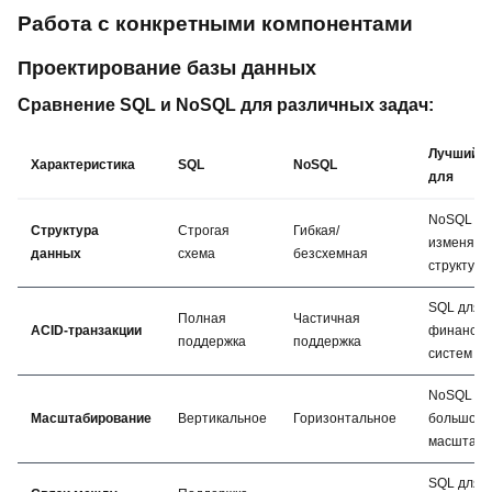
Работа с конкретными компонентами
Проектирование базы данных
Сравнение SQL и NoSQL для различных задач:
Лучший в
Характеристика
SQL
NoSQL
для
NoSQL дл
Структура
Строгая
Гибкая/
изменяю
данных
схема
безсхемная
структуры
SQL для
Полная
Частичная
ACID-транзакции
финансов
поддержка
поддержка
систем
NoSQL дл
Масштабирование
Вертикальное
Горизонтальное
большого
масштаба
SQL для