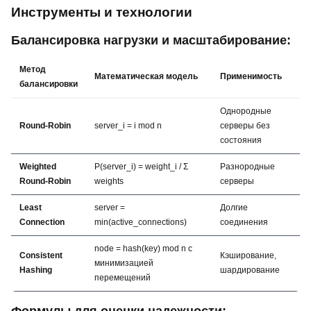
Инструменты и технологии
Балансировка нагрузки и масштабирование:
Метод
Математическая модель
Применимость
балансировки
Однородные
Round-Robin
server_i = i mod n
серверы без
состояния
Weighted
P(server_i) = weight_i / Σ
Разнородные
Round-Robin
weights
серверы
Least
server =
Долгие
Connection
min(active_connections)
соединения
node = hash(key) mod n с
Consistent
Кэширование,
минимизацией
Hashing
шардирование
перемещений