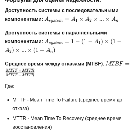
Формулы для оценки надежности:
Доступность системы с последовательными
A_{system}
=
×
×
...
×
компонентами:
A
A
A
A
1
2
sys
t
e
m
n
= A_1
\times A_2
Доступность системы с параллельными
\times ...
A_{system}
=
1
−
(
1
−
)
×
(
1
−
компонентами:
A
A
1
sys
t
e
m
\times A_n
= 1 - (1 -
)
×
...
×
(
1
−
)
A
A
2
n
A_1) \times
(1 - A_2)
MTBF =
=
Среднее время между отказами (MTBF):
MTBF
\times ...
\frac{MTTF
×
MTTF
MTTR
+
\times (1 -
MTTF
MTTR
\times
A_n)
MTTR}
Где:
{MTTF +
MTTR}
MTTF - Mean Time To Failure (среднее время до
отказа)
MTTR - Mean Time To Recovery (среднее время
восстановления)