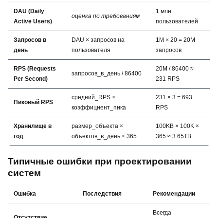
DAU (Daily
1 млн
оценка по требованиям
Active Users)
пользователей
Запросов в
DAU × запросов на
1M × 20 = 20M
день
пользователя
запросов
RPS (Requests
20M / 86400 ≈
запросов_в_день / 86400
Per Second)
231 RPS
средний_RPS ×
231 × 3 = 693
Пиковый RPS
коэффициент_пика
RPS
Хранилище в
размер_объекта ×
100KB × 100K ×
год
объектов_в_день × 365
365 ≈ 3.65TB
Типичные ошибки при проектировании
систем
Ошибка
Последствия
Рекомендации
Всегда
Отсутствие