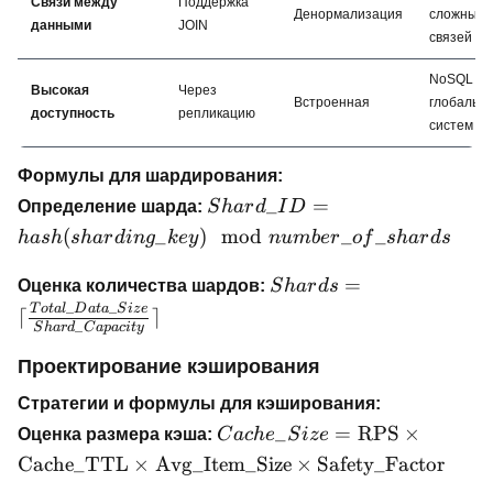
Связи между
Поддержка
Денормализация
сложных
данными
JOIN
связей
NoSQL дл
Высокая
Через
Встроенная
глобальн
доступность
репликацию
систем
Формулы для шардирования:
Shard\_ID =
_
=
Определение шарда:
S
ha
r
d
I
D
hash(sharding\_key)
(
_
)
mod
_
_
ha
s
h
s
ha
r
d
in
g
k
ey
n
u
mb
er
o
f
s
ha
r
d
s
\mod
number\_of\_shards
Shards = \lceil
=
Оценка количества шардов:
S
ha
r
d
s
\frac{Total\_Data\_Siz
_
_
T
o
t
a
l
D
a
t
a
S
i
ze
⌈
⌉
_
S
ha
r
d
C
a
p
a
c
i
t
y
{Shard\_Capacity} \rce
Проектирование кэширования
Стратегии и формулы для кэширования:
Cache\_Size =
_
=
RPS
×
Оценка размера кэша:
C
a
c
h
e
S
i
ze
\text{RPS} \times
Cache_TTL
×
Avg_Item_Size
×
Safety_Factor
\text{Cache\_TTL}