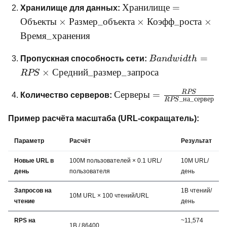
{86400 \text{ сек}}
Хранилище =
Хранилище
=
Хранилище для данных:
Объекты \times
Объекты
×
Размер
_
объекта
×
Коэфф
_
роста
×
Размер\_объекта
Время
_
хранения
\times
Коэфф\_роста
Bandwidth = RPS
=
Пропускная способность сети:
B
an
d
w
i
d
t
h
\times
Средний\_размер\
×
Средний
_
размер
_
запроса
RPS
Время\_хранения
Серверы =
RPS
Серверы
=
Количество серверов:
_
на
_
сервер
RPS
\frac{RPS}
{RPS\_на\_сервер}
Пример расчёта масштаба (URL-сокращатель):
Параметр
Расчёт
Результат
Новые URL в
100M пользователей × 0.1 URL/
10M URL/
день
пользователя
день
Запросов на
1B чтений/
10M URL × 100 чтений/URL
чтение
день
RPS на
~11,574
1B / 86400