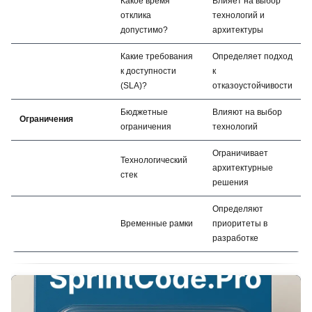
Какое время
Влияет на выбор
отклика
технологий и
допустимо?
архитектуры
Какие требования
Определяет подход
к доступности
к
(SLA)?
отказоустойчивости
Бюджетные
Влияют на выбор
Ограничения
ограничения
технологий
Ограничивает
Технологический
архитектурные
стек
решения
Определяют
Временные рамки
приоритеты в
разработке