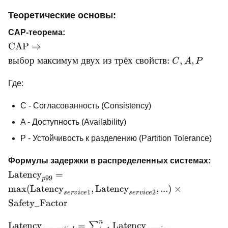
Теоретические основы:
CAP-теорема:
\text{CAP}
CAP
⇒
\Rightarrow
выбор
максимум
двух
из
трёх
свойств
:
,
,
C
A
P
\text{выбор
максимум
Где:
двух из трёх
свойств: }
C - Согласованность (Consistency)
C, A, P
A - Доступность (Availability)
P - Устойчивость к разделению (Partition Tolerance)
Формулы задержки в распределенных системах:
\text{Latency}_{p99} =
Latency
=
99
p
\text{max}
max
(
Latency
,
Latency
,
...
)
×
1
2
ser
v
i
ce
ser
v
i
ce
(\text{Latency}_{service1},
Safety_Factor
\text{Latency}_{service2},
...) \times
n
\text{Latency}_{sequential}
Latency
=
Latency
∑