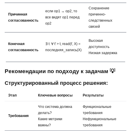
Сохранение
если op1 → op2, то
С
Причинная
причинно-
все видят op1 перед
о
согласованность
следственных
op2
з
связей
А
Высокая
Конечная
∃ t: ∀ t' > t, read(t', X) =
с
доступность
согласованность
последняя_запись(X)
С
Низкая задержка
о
Рекомендации по подходу к задачам 💡
Структурированный процесс решения:
Этап
Ключевые вопросы
Результаты
Что система должна
Функциональные
делать?
требования
Требования
Какие метрики
Нефункциональные
важны?
требования