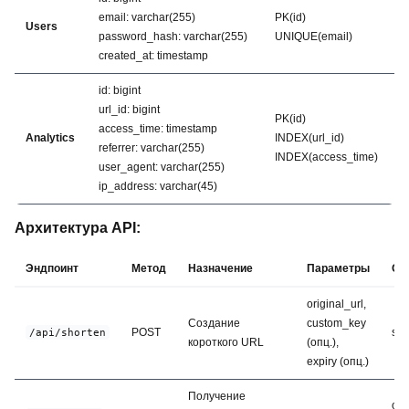
email: varchar(255)
PK(id)
Users
password_hash: varchar(255)
UNIQUE(email)
created_at: timestamp
id: bigint
url_id: bigint
PK(id)
access_time: timestamp
Analytics
INDEX(url_id)
referrer: varchar(255)
INDEX(access_time)
user_agent: varchar(255)
ip_address: varchar(45)
Архитектура API:
Эндпоинт
Метод
Назначение
Параметры
От
original_url,
Создание
custom_key
POST
sho
/api/shorten
короткого URL
(опц.),
expiry (опц.)
Получение
ori