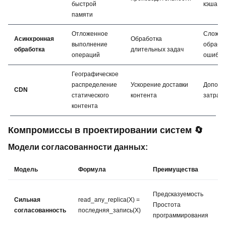
быстрой
кэша
памяти
Отложенное
Сложно
Асинхронная
Обработка
выполнение
обрабо
обработка
длительных задач
операций
ошибок
Географическое
распределение
Ускорение доставки
Дополн
CDN
статического
контента
затрат
контента
Компромиссы в проектировании систем 🔄
Модели согласованности данных:
Модель
Формула
Преимущества
Н
Н
Предсказуемость
Сильная
read_any_replica(X) =
д
Простота
согласованность
последняя_запись(X)
В
программирования
з