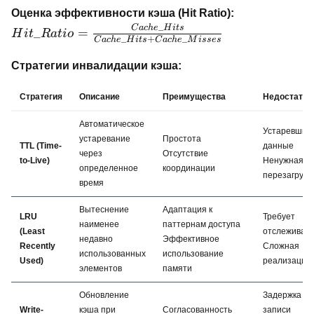
\times
Hit\_Ratio =
Оценка эффективности кэша (Hit Ratio):
\text{Avg\_Item\_Size}
\frac{Cache\
_
C
a
c
h
e
H
i
t
s
_
=
H
i
t
R
a
t
i
o
_
+
_
\times
C
a
c
h
e
H
i
t
s
C
a
c
h
e
M
i
sses
{Cache\_Hit
\text{Safety\_Factor}
Cache\_Misse
Стратегии инвалидации кэша:
Стратегия
Описание
Преимущества
Недостатки
Автоматическое
Устаревшие
устаревание
Простота
TTL (Time-
данные
через
Отсутствие
to-Live)
Ненужная
определенное
координации
перезагрузк
время
Вытеснение
Адаптация к
LRU
Требует
наименее
паттернам доступа
(Least
отслеживан
недавно
Эффективное
Recently
Сложная
использованных
использование
Used)
реализация
элементов
памяти
Обновление
Задержка пр
Write-
кэша при
Согласованность
записи