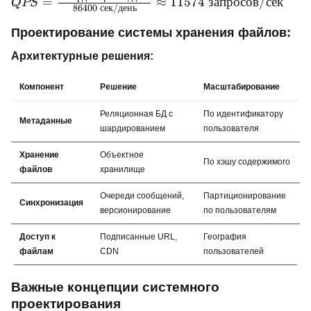
=
≈
11574
запросов
/
сек
QPS
86400
сек
/
день
\approx 9.1 \ ТБ
\frac{1 \
млрд \
Проектирование системы хранения файлов:
запросов/
Архитектурные решения:
день}
{86400 \
Компонент
Решение
Масштабирование
сек/день}
\approx
Реляционная БД с
По идентификатору
Метаданные
11574 \
шардированием
пользователя
запросов/
Хранение
Объектное
сек
По хэшу содержимого
файлов
хранилище
Очереди сообщений,
Партиционирование
Синхронизация
версионирование
по пользователям
Доступ к
Подписанные URL,
География
файлам
CDN
пользователей
Важные концепции системного
проектирования