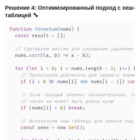
Решение 4: Оптимизированный подход с хеш-
таблицей 🔧
function
threeSum
(
nums
)
{
const
 result 
=
[
]
;
// Сортируем массив для упрощения удаления д
  nums
.
sort
(
(
a
,
 b
)
=>
 a 
-
 b
)
;
for
(
let
 i 
=
0
;
 i 
<
 nums
.
length
-
2
;
 i
++
)
{
// Пропускаем дубликаты для первого элемен
if
(
i 
>
0
&&
 nums
[
i
]
===
 nums
[
i 
-
1
]
)
cont
// Если текущий элемент положительный, то 
// чисел не может быть равна нулю
if
(
nums
[
i
]
>
0
)
break
;
// Используем хеш-таблицу для поиска пар
const
 seen 
=
new
Set
(
)
;