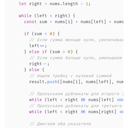
let
 right 
=
 nums
.
length
-
1
;
while
(
left 
<
 right
)
{
const
 sum 
=
 nums
[
i
]
+
 nums
[
left
]
+
 nums
[
if
(
sum 
<
0
)
{
// Если сумма меньше нуля, увеличиваем
        left
++
;
}
else
if
(
sum 
>
0
)
{
// Если сумма больше нуля, уменьшаем п
        right
--
;
}
else
{
// Нашли тройку с нулевой суммой
        result
.
push
(
[
nums
[
i
]
,
 nums
[
left
]
,
 nums
// Пропускаем дубликаты для второго эл
while
(
left 
<
 right 
&&
 nums
[
left
]
===
 
// Пропускаем дубликаты для третьего э
while
(
left 
<
 right 
&&
 nums
[
right
]
===
// Двигаем оба указателя