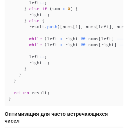
        left
++
;
}
else
if
(
sum 
>
0
)
{
        right
--
;
}
else
{
        result
.
push
(
[
nums
[
i
]
,
 nums
[
left
]
,
 nums
while
(
left 
<
 right 
&&
 nums
[
left
]
===
 
while
(
left 
<
 right 
&&
 nums
[
right
]
===
        left
++
;
        right
--
;
}
}
}
return
 result
;
}
Оптимизация для часто встречающихся
чисел