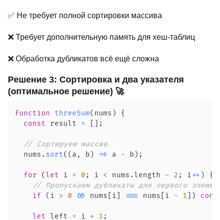
✅ Не требует полной сортировки массива
❌ Требует дополнительную память для хеш-таблиц
❌ Обработка дубликатов всё ещё сложна
Решение 3: Сортировка и два указателя
(оптимальное решение) 🚀
function
threeSum
(
nums
)
{
const
 result 
=
[
]
;
// Сортируем массив
  nums
.
sort
(
(
a
,
 b
)
=>
 a 
-
 b
)
;
for
(
let
 i 
=
0
;
 i 
<
 nums
.
length
-
2
;
 i
++
)
{
// Пропускаем дубликаты для первого элемен
if
(
i 
>
0
&&
 nums
[
i
]
===
 nums
[
i 
-
1
]
)
cont
let
 left 
=
 i 
+
1
;