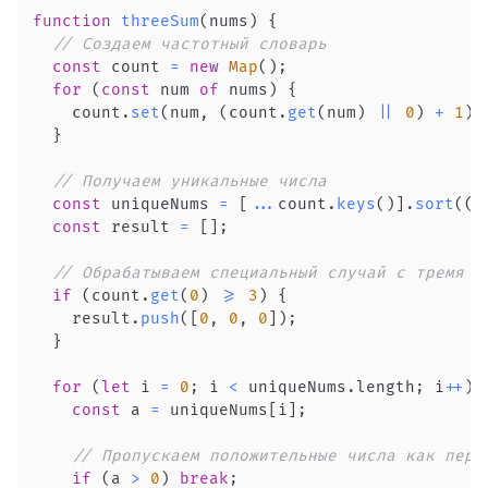
function
threeSum
(
nums
)
{
// Создаем частотный словарь
const
 count 
=
new
Map
(
)
;
for
(
const
 num 
of
 nums
)
{
    count
.
set
(
num
,
(
count
.
get
(
num
)
||
0
)
+
1
)
;
}
// Получаем уникальные числа
const
 uniqueNums 
=
[
...
count
.
keys
(
)
]
.
sort
(
(
a
const
 result 
=
[
]
;
// Обрабатываем специальный случай с тремя н
if
(
count
.
get
(
0
)
>=
3
)
{
    result
.
push
(
[
0
,
0
,
0
]
)
;
}
for
(
let
 i 
=
0
;
 i 
<
 uniqueNums
.
length
;
 i
++
)
const
 a 
=
 uniqueNums
[
i
]
;
// Пропускаем положительные числа как перв
if
(
a 
>
0
)
break
;