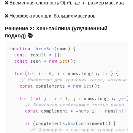
❌ Временная сложность O(n³), где n - размер массива
❌ Неэффективен для больших массивов
Решение 2: Хеш-таблица (улучшенный
подход) 📚
function
threeSum
(
nums
)
{
const
 result 
=
[
]
;
const
 seen 
=
new
Set
(
)
;
for
(
let
 i 
=
0
;
 i 
<
 nums
.
length
;
 i
++
)
{
// Множество для хранения чисел, которые м
const
 complements 
=
new
Set
(
)
;
for
(
let
 j 
=
 i 
+
1
;
 j 
<
 nums
.
length
;
 j
++
)
// Вычисляем необходимое третье число
const
 complement 
=
-
nums
[
i
]
-
 nums
[
j
]
;
if
(
complements
.
has
(
complement
)
)
{
// Формируем и сортируем тройку для об