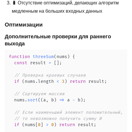
🐛 Отсутствие оптимизаций, делающих алгоритм
медленным на больших входных данных
Оптимизации
Дополнительные проверки для раннего
выхода
function
threeSum
(
nums
)
{
const
 result 
=
[
]
;
// Проверка краевых случаев
if
(
nums
.
length
<
3
)
return
 result
;
// Сортируем массив
  nums
.
sort
(
(
a
,
 b
)
=>
 a 
-
 b
)
;
// Если наименьший элемент положительный, 
// то невозможно получить сумму 0
if
(
nums
[
0
]
>
0
)
return
 result
;