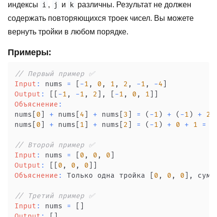
индексы
,
и
различны. Результат не должен
i
j
k
содержать повторяющихся троек чисел. Вы можете
вернуть тройки в любом порядке.
Примеры:
// Первый пример ✅
Input
:
 nums 
=
[
-
1
,
0
,
1
,
2
,
-
1
,
-
4
]
Output
:
[
[
-
1
,
-
1
,
2
]
,
[
-
1
,
0
,
1
]
]
Объяснение
:
nums
[
0
]
+
 nums
[
4
]
+
 nums
[
3
]
=
(
-
1
)
+
(
-
1
)
+
2
nums
[
0
]
+
 nums
[
1
]
+
 nums
[
2
]
=
(
-
1
)
+
0
+
1
=
0
// Второй пример ✅
Input
:
 nums 
=
[
0
,
0
,
0
]
Output
:
[
[
0
,
0
,
0
]
]
Объяснение
:
 Только одна тройка 
[
0
,
0
,
0
]
,
 сумм
// Третий пример ✅
Input
:
 nums 
=
[
]
Output
:
[
]