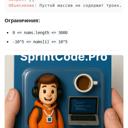
Объяснение
:
 Пустой массив не содержит троек
.
Ограничения:
0 <= nums.length <= 3000
-10^5 <= nums[i] <= 10^5