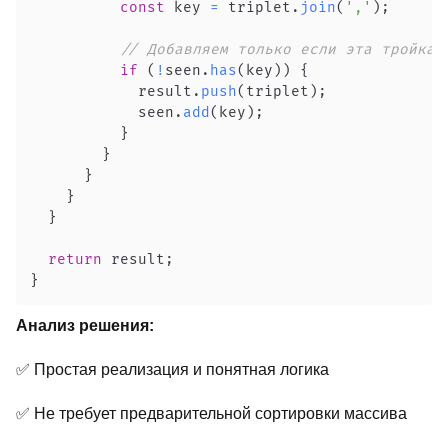
const
 key 
=
 triplet
.
join
(
','
)
;
// Добавляем только если эта тройка 
if
(
!
seen
.
has
(
key
)
)
{
            result
.
push
(
triplet
)
;
            seen
.
add
(
key
)
;
}
}
}
}
}
return
 result
;
}
Анализ решения:
✅ Простая реализация и понятная логика
✅ Не требует предварительной сортировки массива