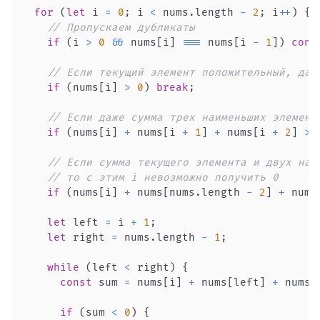
for
(
let
 i 
=
0
;
 i 
<
 nums
.
length
-
2
;
 i
++
)
{
// Пропускаем дубликаты
if
(
i 
>
0
&&
 nums
[
i
]
===
 nums
[
i 
-
1
]
)
cont
// Если текущий элемент положительный, дал
if
(
nums
[
i
]
>
0
)
break
;
// Если даже сумма трех наименьших элемент
if
(
nums
[
i
]
+
 nums
[
i 
+
1
]
+
 nums
[
i 
+
2
]
>
// Если сумма текущего элемента и двух наи
// то с этим i невозможно получить 0
if
(
nums
[
i
]
+
 nums
[
nums
.
length
-
2
]
+
 nums
let
 left 
=
 i 
+
1
;
let
 right 
=
 nums
.
length
-
1
;
while
(
left 
<
 right
)
{
const
 sum 
=
 nums
[
i
]
+
 nums
[
left
]
+
 nums
[
if
(
sum 
<
0
)
{