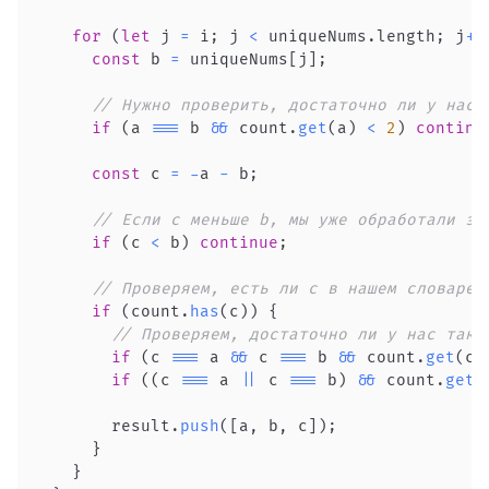
for
(
let
 j 
=
 i
;
 j 
<
 uniqueNums
.
length
;
 j
++
const
 b 
=
 uniqueNums
[
j
]
;
// Нужно проверить, достаточно ли у нас 
if
(
a 
===
 b 
&&
 count
.
get
(
a
)
<
2
)
continu
const
 c 
=
-
a 
-
 b
;
// Если c меньше b, мы уже обработали эт
if
(
c 
<
 b
)
continue
;
// Проверяем, есть ли c в нашем словаре
if
(
count
.
has
(
c
)
)
{
// Проверяем, достаточно ли у нас таки
if
(
c 
===
 a 
&&
 c 
===
 b 
&&
 count
.
get
(
c
)
if
(
(
c 
===
 a 
||
 c 
===
 b
)
&&
 count
.
get
(
        result
.
push
(
[
a
,
 b
,
 c
]
)
;
}
}