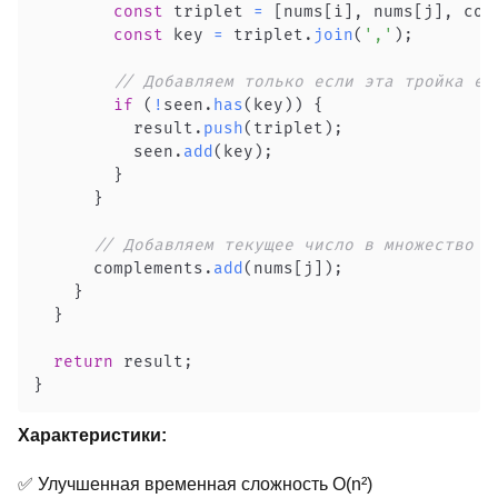
const
 triplet 
=
[
nums
[
i
]
,
 nums
[
j
]
,
 com
const
 key 
=
 triplet
.
join
(
','
)
;
// Добавляем только если эта тройка ещ
if
(
!
seen
.
has
(
key
)
)
{
          result
.
push
(
triplet
)
;
          seen
.
add
(
key
)
;
}
}
// Добавляем текущее число в множество
      complements
.
add
(
nums
[
j
]
)
;
}
}
return
 result
;
}
Характеристики:
✅ Улучшенная временная сложность O(n²)