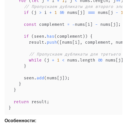
for
(
let
 j 
=
 i 
+
1
;
 j 
<
 nums
.
length
;
 j
++
)
// Пропускаем дубликаты для второго элем
if
(
j 
>
 i 
+
1
&&
 nums
[
j
]
===
 nums
[
j 
-
1
]
const
 complement 
=
-
nums
[
i
]
-
 nums
[
j
]
;
if
(
seen
.
has
(
complement
)
)
{
        result
.
push
(
[
nums
[
i
]
,
 complement
,
 nums
// Пропускаем дубликаты для третьего э
while
(
j 
+
1
<
 nums
.
length
&&
 nums
[
j
]
}
      seen
.
add
(
nums
[
j
]
)
;
}
}
return
 result
;
}
Особенности: