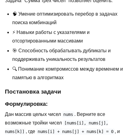
Задача "Сумма трёх чисел" позволяет оценить:
🧠 Умение оптимизировать перебор в задачах
поиска комбинаций
⚡ Навыки работы с указателями и
отсортированными массивами
🎯 Способность обрабатывать дубликаты и
поддерживать уникальность результатов
🔍 Понимание компромиссов между временем и
памятью в алгоритмах
Постановка задачи
Формулировка:
Дан массив целых чисел
. Верните все
nums
возможные тройки чисел
[nums[i], nums[j],
, где
, и
nums[k]]
nums[i] + nums[j] + nums[k] = 0