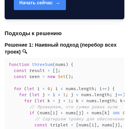
→
Начать сейчас
Подходы к решению
Решение 1: Наивный подход (перебор всех
троек) 🔍
function
threeSum
(
nums
)
{
const
 result 
=
[
]
;
const
 seen 
=
new
Set
(
)
;
for
(
let
 i 
=
0
;
 i 
<
 nums
.
length
;
 i
++
)
{
for
(
let
 j 
=
 i 
+
1
;
 j 
<
 nums
.
length
;
 j
++
)
for
(
let
 k 
=
 j 
+
1
;
 k 
<
 nums
.
length
;
 k
++
// Проверяем, что сумма равна нулю
if
(
nums
[
i
]
+
 nums
[
j
]
+
 nums
[
k
]
===
0
)
// Сортируем тройку для обеспечения 
const
 triplet 
=
[
nums
[
i
]
,
 nums
[
j
]
,
 n