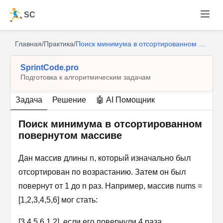
SC
Главная
/
Практика
/
Поиск минимума в отсортированном повернутом массиве
SprintCode.pro
Подготовка к алгоритмическим задачам
Задача
Решение
🤖 AI Помощник
Поиск минимума в отсортированном
повернутом массиве
Дан массив длины n, который изначально был
отсортирован по возрастанию. Затем он был
повернут от 1 до n раз. Например, массив nums =
[1,2,3,4,5,6] мог стать:
[3,4,5,6,1,2], если его повернули 4 раза